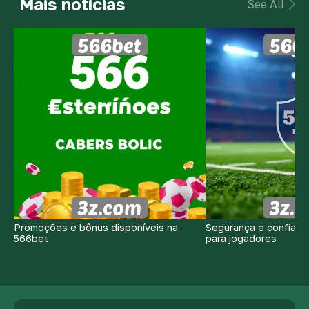
Mais notícias
See All
Ver detalhes
Ver detalh
Promoções e bônus disponíveis na
Segurança e confiabi
566bet
para jogadores