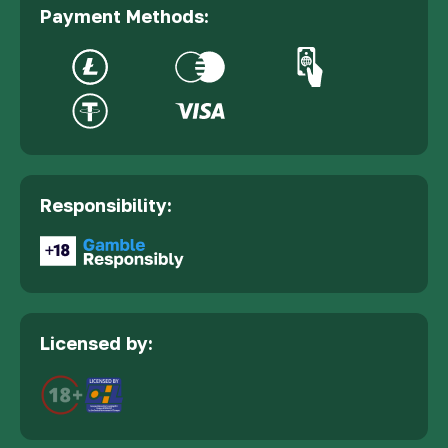
Payment Methods:
Responsibility:
Licensed by: