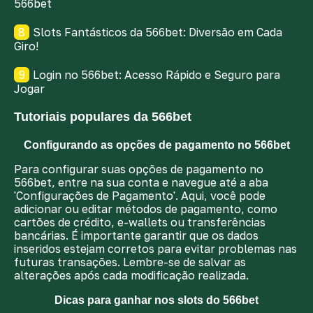
566bet
Slots Fantásticos da 566bet: Diversão em Cada
Giro!
Login no 566bet: Acesso Rápido e Seguro para
Jogar
Tutoriais populares da 566bet
Configurando as opções de pagamento no 566bet
Para configurar suas opções de pagamento no
566bet, entre na sua conta e navegue até a aba
'Configurações de Pagamento'. Aqui, você pode
adicionar ou editar métodos de pagamento, como
cartões de crédito, e-wallets ou transferências
bancárias. É importante garantir que os dados
inseridos estejam corretos para evitar problemas nas
futuras transações. Lembre-se de salvar as
alterações após cada modificação realizada.
Dicas para ganhar nos slots do 566bet