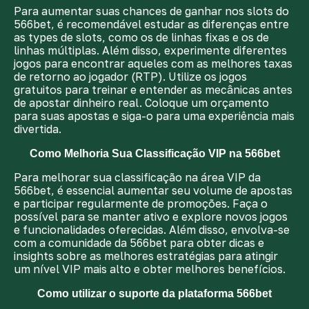
Para aumentar suas chances de ganhar nos slots do
566bet, é recomendável estudar as diferenças entre
as types de slots, como os de linhas fixas e os de
linhas múltiplas. Além disso, experimente diferentes
jogos para encontrar aqueles com as melhores taxas
de retorno ao jogador (RTP). Utilize os jogos
gratuitos para treinar e entender as mecânicas antes
de apostar dinheiro real. Coloque um orçamento
para suas apostas e siga-o para uma experiência mais
divertida.
Como Melhoria Sua Classificação VIP na 566bet
Para melhorar sua classificação na área VIP da
566bet, é essencial aumentar seu volume de apostas
e participar regularmente de promoções. Faça o
possível para se manter ativo e explore novos jogos
e funcionalidades oferecidas. Além disso, envolva-se
com a comunidade da 566bet para obter dicas e
insights sobre as melhores estratégias para atingir
um nível VIP mais alto e obter melhores benefícios.
Como utilizar o suporte da plataforma 566bet