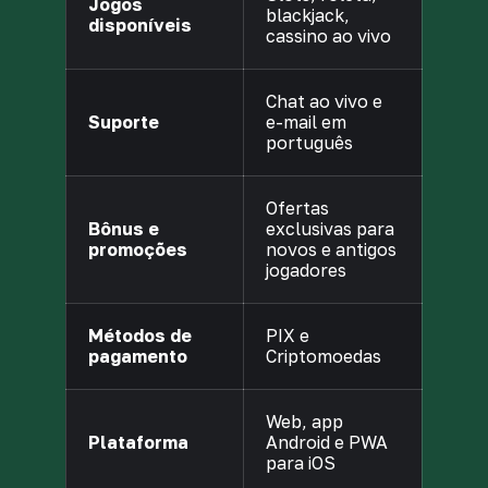
Jogos
blackjack,
disponíveis
cassino ao vivo
Chat ao vivo e
Suporte
e-mail em
português
Ofertas
Bônus e
exclusivas para
promoções
novos e antigos
jogadores
Métodos de
PIX e
pagamento
Criptomoedas
Web, app
Plataforma
Android e PWA
para iOS