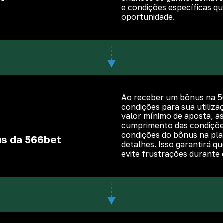
e condições específicas qu
oportunidade.
Ao receber um bônus na 5
condições para sua utilizaç
valor mínimo de aposta, as
cumprimento das condições
condições do bônus na pla
us da 566bet
detalhes. Isso garantirá q
evite frustrações durante