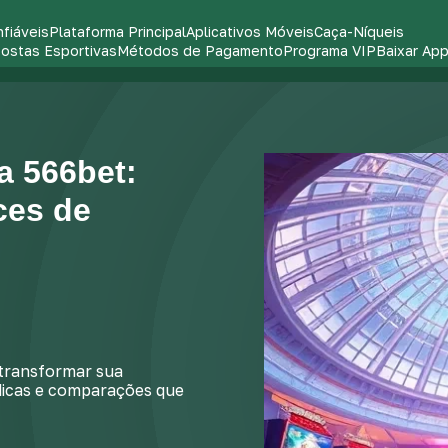
nfiáveis
Plataforma Principal
Aplicativos Móveis
Caça-Níqueis
ostas Esportivas
Métodos de Pagamento
Programa VIP
Baixar Ap
a 566bet:
ces de
transformar sua
 dicas e comparações que