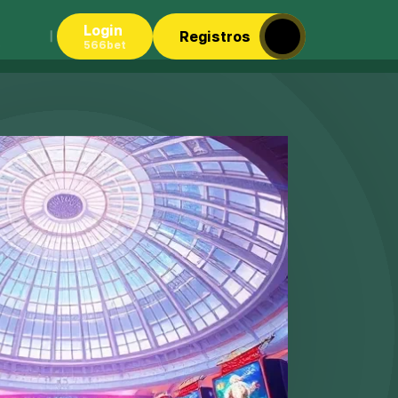
Login
Registros
p
566bet