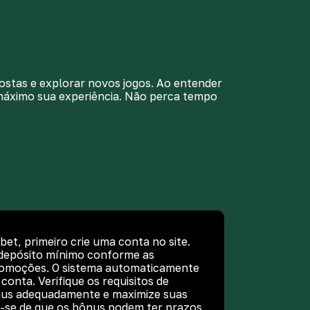
stas e explorar novos jogos. Ao entender
o máximo sua experiência. Não perca tempo
bet, primeiro crie uma conta no site.
 depósito mínimo conforme as
promoções. O sistema automaticamente
conta. Verifique os requisitos de
ônus adequadamente e maximize suas
-se de que os bônus podem ter prazos