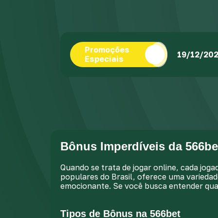
Promoções
19/12/20
Especiais
Bônus Imperdíveis da 566bet
Quando se trata de jogar online, cada jog
populares do Brasil, oferece uma variedad
emocionante. Se você busca entender quai
Tipos de Bônus na 566bet