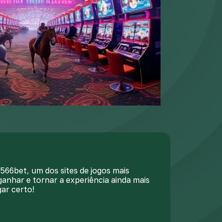
566bet, um dos sites de jogos mais
anhar e tornar a experiência ainda mais
ar certo!