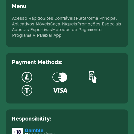
Menu
Acesso Rápido
Sites Confiáveis
Plataforma Principal
Aplicativos Móveis
Caça-Níqueis
Promoções Especiais
Apostas Esportivas
Métodos de Pagamento
Programa VIP
Baixar App
Payment Methods:
Responsibility: