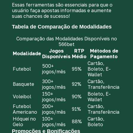
Essas ferramentas são essenciais para que o
usuário faça apostas informadas e aumente
suas chances de sucesso!
Tabela de Comparação de Modalidades
Comparação das Modalidades Disponíveis no
566bet
Jogos
RTP
Métodos de
Modalidade
Disponíveis
Médio
Pagamento
Cartão,
500+
Futebol
95%
Boleto, E-
jogos/mês
Wallet
300+
Cartão,
Basquete
92%
jogos/mês
Transferência
150+
Boleto, E-
Voleibol
90%
jogos/mês
Wallet
Futebol
200+
Cartão,
91%
Americano
jogos/mês
Transferência
Hóquei no
100+
Cartão,
88%
Gelo
jogos/mês
Boleto
Promoções e Bonificações