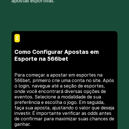
apostas esportivas.
1
Como Configurar Apostas em
Esporte na 566bet
Para começar a apostar em esportes na
566bet, primeiro crie uma conta no site. Após
o login, navegue até a seção de esportes,
onde você encontrará diversas opções de
eventos. Selecione a modalidade de sua
preferência e escolha o jogo. Em seguida,
faça sua aposta, ajustando o valor que deseja
investir. É importante verificar as odds antes
de confirmar para maximizar suas chances de
ganhar.