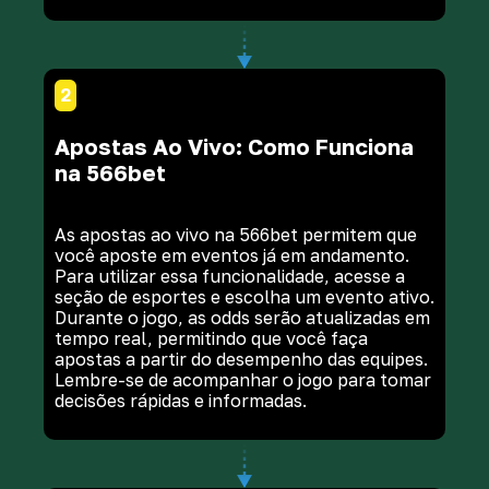
2
Apostas Ao Vivo: Como Funciona
na 566bet
As apostas ao vivo na 566bet permitem que
você aposte em eventos já em andamento.
Para utilizar essa funcionalidade, acesse a
seção de esportes e escolha um evento ativo.
Durante o jogo, as odds serão atualizadas em
tempo real, permitindo que você faça
apostas a partir do desempenho das equipes.
Lembre-se de acompanhar o jogo para tomar
decisões rápidas e informadas.