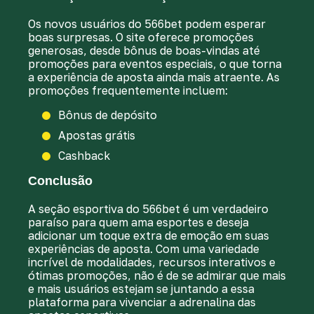
Os novos usuários do 566bet podem esperar
boas surpresas. O site oferece promoções
generosas, desde bônus de boas-vindas até
promoções para eventos especiais, o que torna
a experiência de aposta ainda mais atraente. As
promoções frequentemente incluem:
Bônus de depósito
Apostas grátis
Cashback
Conclusão
A seção esportiva do 566bet é um verdadeiro
paraíso para quem ama esportes e deseja
adicionar um toque extra de emoção em suas
experiências de aposta. Com uma variedade
incrível de modalidades, recursos interativos e
ótimas promoções, não é de se admirar que mais
e mais usuários estejam se juntando a essa
plataforma para vivenciar a adrenalina das