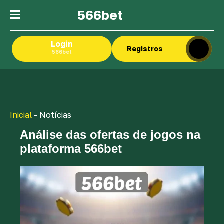
566bet
Login
Registros
566bet
Inicial
-
Notícias
Análise das ofertas de jogos na
plataforma 566bet