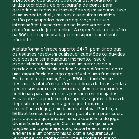
utiliza tecnologia de criptografia de ponta para
garantir que todas as transações sejam seguras. Isso
é um aspecto vital, uma vez que muitos usuários
estão preocupados com a segurança de suas
informações financeiras ao se inscreverem em
plataformas de jogos online. A experiência do usuário
na 566bet é aprimorada por um suporte ao cliente
eficiente.
A plataforma oferece suporte 24/7, permitindo que
os usuários resolvam quaisquer questões ou dúvidas
que possam ter a qualquer momento. Isso é
especialmente importante em um setor onde a
rapidez e a eficiência podem fazer a diferença entre
uma experiência de jogo agradável e uma frustrante.
Em termos de promoções, a 566bet também se
destaca. A plataforma oferece bônus de boas-vindas
generosos para novos usuários, além de promoções
contínuas para manter os apostadores engajados.
Essas ofertas podem incluir apostas grátis, bônus de
depósito e outras vantagens que tornam a
experiência de jogo ainda mais atrativa. Por fim, a
566bet tem se mostrado uma plataforma promissora
para aqueles que buscam uma experiência de jogo
diversificada e segura. Com uma ampla gama de
opções de jogos e apostas, suporte ao cliente
eficiente e um compromisso com a segurança, a
566bet se posiciona como uma escolha sólida no