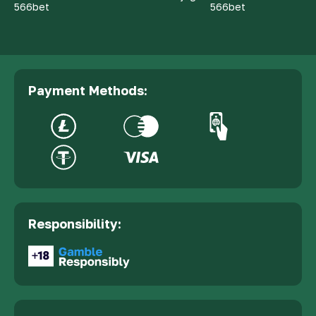
566bet
566bet
Payment Methods:
Responsibility: